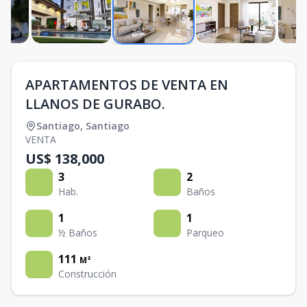
APARTAMENTOS DE VENTA EN
LLANOS DE GURABO.
Santiago
,
Santiago
VENTA
US$ 138,000
3
2
Hab.
Baños
1
1
½ Baños
Parqueo
111
M²
Construcción