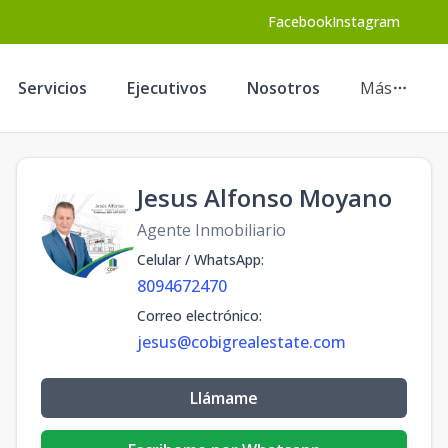
Facebook
Instagram
Servicios
Ejecutivos
Nosotros
Más
Jesus Alfonso Moyano
Agente Inmobiliario
Celular / WhatsApp
:
8094672470
Correo electrónico
:
jesus@cobigrealestate.com
Llámame