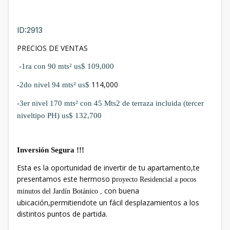
ID:2913
PRECIOS DE VENTAS
-1ra con 90 mts²
us$ 109,000
114,000
-2do
nivel
94 mts²
us$
-3er
nivel
170 mts²
con 45 Mts2 de terraza incluida (tercer
niveltipo PH)
us$ 132,700
Inversión Segura !!!
Esta es la oportunidad de invertir de tu apartamento,te
presentamos este hermoso p
royecto Residencial a pocos
con buena
minutos del
Jardín Botánico ,
ubicación,permitiendote un fácil desplazamientos a los
distintos puntos de partida.