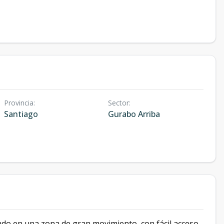
Provincia
:
Sector
:
Santiago
Gurabo Arriba
do en una zona de gran movimiento, con fácil acceso