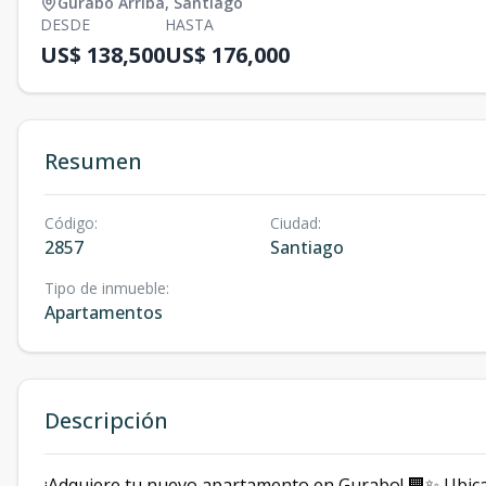
Gurabo Arriba
,
Santiago
DESDE
HASTA
US$ 138,500
US$ 176,000
Resumen
Código
:
Ciudad
:
2857
Santiago
Tipo de inmueble
:
Apartamentos
Descripción
¡Adquiere tu nuevo apartamento en Gurabo! 🏢✨ Ubica