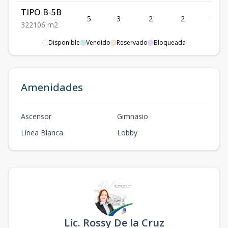
TIPO B-5B
5
3
2
2
106
3
2
2
106
m2
Disponible
Vendido
Reservado
Bloqueada
TIPO B-6B
6
3
2
2
106
3
2
2
106
m2
TIPO A-1A
Amenidades
1
2
2
1
80.4
2
2
1
80.4
m2
Ascensor
Gimnasio
Línea Blanca
Lobby
Lic. Rossy De la Cruz