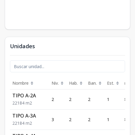
Unidades
Nombre
Niv.
Hab.
Ban.
Est.
m²
TIPO A-2A
2
2
2
1
84
2
2
1
84
m2
TIPO A-3A
3
2
2
1
84
2
2
1
84
m2