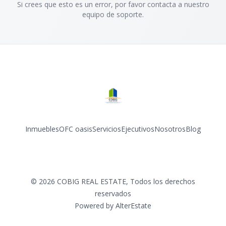
Si crees que esto es un error, por favor contacta a nuestro
equipo de soporte.
Inmuebles
OFC oasis
Servicios
Ejecutivos
Nosotros
Blog
Facebook
Instagram
©
2026
COBIG REAL ESTATE
,
Todos los derechos
reservados
Powered by
AlterEstate