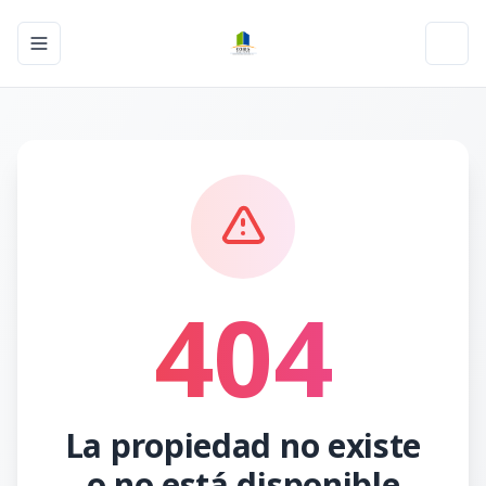
Toggle navigation menu
Toggl
404
La propiedad no existe
o no está disponible