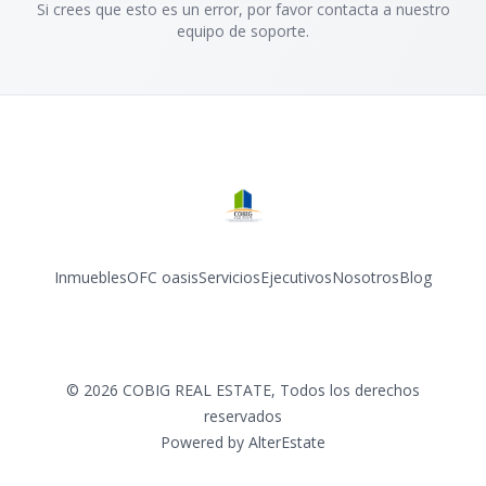
Si crees que esto es un error, por favor contacta a nuestro
equipo de soporte.
Inmuebles
OFC oasis
Servicios
Ejecutivos
Nosotros
Blog
Facebook
Instagram
©
2026
COBIG REAL ESTATE
,
Todos los derechos
reservados
Powered by
AlterEstate