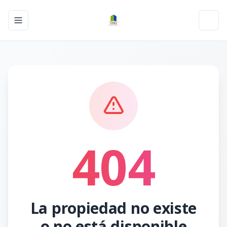
Toggle navigation menu
Toggl
404
La propiedad no existe
o no está disponible