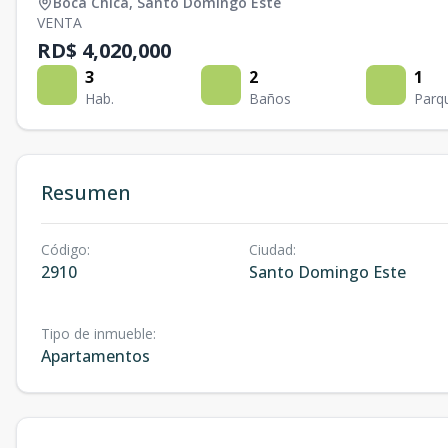
Boca Chica
,
Santo Domingo Este
VENTA
RD$ 4,020,000
3
2
1
Hab.
Baños
Parq
Resumen
Código
:
Ciudad
:
2910
Santo Domingo Este
Tipo de inmueble
:
Apartamentos