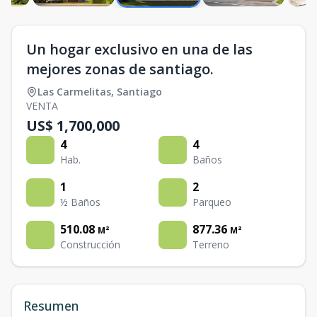
Un hogar exclusivo en una de las
mejores zonas de santiago.
Las Carmelitas
,
Santiago
VENTA
US$ 1,700,000
4
4
Hab.
Baños
1
2
½ Baños
Parqueo
510.08
877.36
M²
M²
Construcción
Terreno
Resumen